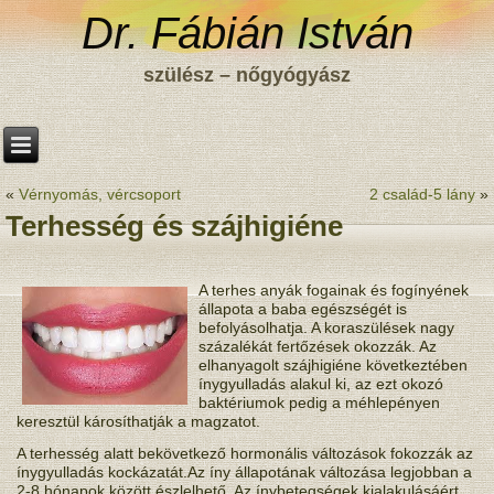
Dr. Fábián István
szülész – nőgyógyász
«
Vérnyomás, vércsoport
2 család-5 lány
»
Terhesség és szájhigiéne
A terhes anyák fogainak és fogínyének
állapota a baba egészségét is
befolyásolhatja. A koraszülések nagy
százalékát fertőzések okozzák. Az
elhanyagolt szájhigiéne következtében
ínygyulladás alakul ki, az ezt okozó
baktériumok pedig a méhlepényen
keresztül károsíthatják a magzatot.
A terhesség alatt bekövetkező hormonális változások fokozzák az
ínygyulladás kockázatát.Az íny állapotának változása legjobban a
2-8 hónapok között észlelhető. Az ínybetegségek kialakulásáért