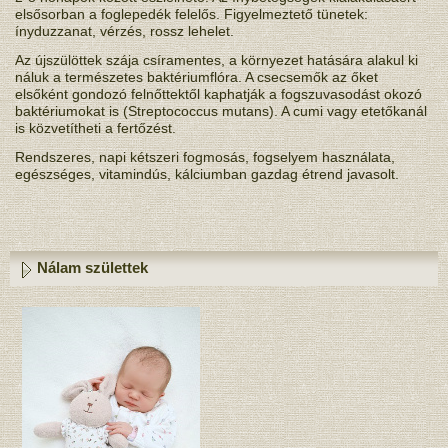
elsősorban a foglepedék felelős. Figyelmeztető tünetek:
ínyduzzanat, vérzés, rossz lehelet.
Az újszülöttek szája csíramentes, a környezet hatására alakul ki
náluk a természetes baktériumflóra. A csecsemők az őket
elsőként gondozó felnőttektől kaphatják a fogszuvasodást okozó
baktériumokat is (Streptococcus mutans). A cumi vagy etetőkanál
is közvetítheti a fertőzést.
Rendszeres, napi kétszeri fogmosás, fogselyem használata,
egészséges, vitamindús, kálciumban gazdag étrend javasolt.
Nálam születtek